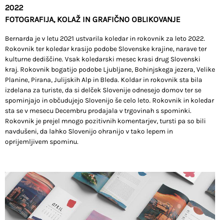
2022
FOTOGRAFIJA, KOLAŽ IN GRAFIČNO OBLIKOVANJE
Bernarda je v letu 2021 ustvarila koledar in rokovnik za leto 2022.
Rokovnik ter koledar krasijo podobe Slovenske krajine, narave ter
kulturne dediščine. Vsak koledarski mesec krasi drug Slovenski
kraj. Rokovnik bogatijo podobe Ljubljane, Bohinjskega jezera, Velike
Planine, Pirana, Julijskih Alp in Bleda. Koldar in rokovnik sta bila
izdelana za turiste, da si delček Slovenije odnesejo domov ter se
spominjajo in občudujejo Slovenijo še celo leto. Rokovnik in koledar
sta se v mesecu Decembru prodajala v trgovinah s spominki.
Rokovnik je prejel mnogo pozitivnih komentarjev, tursti pa so bili
navdušeni, da lahko Slovenijo ohranijo v tako lepem in
oprijemljivem spominu.