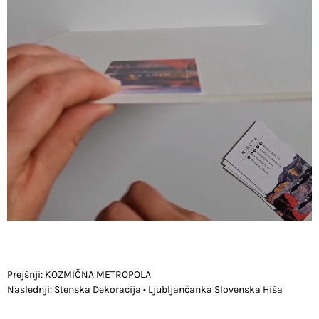
POST
Prejšnji:
KOZMIČNA METROPOLA
Naslednji:
Stenska Dekoracija • Ljubljančanka Slovenska Hiša
NAVIGATION